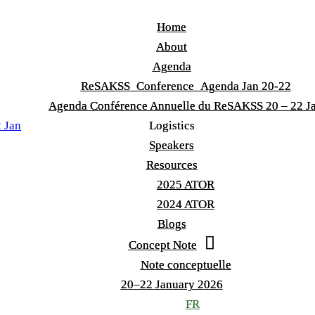
Home
Home
About
About
Agenda
Agenda
ReSAKSS_Conference_Agenda Jan 20-22
ReSAKSS_Conference_Agenda Jan 20-22
Agenda Conférence Annuelle du ReSAKSS 20 – 22 J
Agenda Conférence Annuelle du ReSAKSS 20 – 22 J
 Jan
Logistics
Logistics
Speakers
Speakers
Resources
Resources
2025 ATOR
2025 ATOR
2024 ATOR
2024 ATOR
Blogs
Blogs
Concept Note
Concept Note
Note conceptuelle
Note conceptuelle
20–22 January 2026
20–22 January 2026
FR
FR