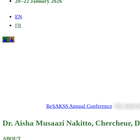
20–22 January 2026
EN
FR
Dr. Aisha M
Département 
A
ReSAKSS Annual Conference
/
Dr. Aisha
Dr. Aisha Musaazi Nakitto, Chercheur,
ABOUT