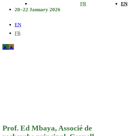
FR
FR
EN
EN
20–22 January 2026
EN
FR
Prof. Ed Mbaya,
Associé de
recherche
principal,
Cornell
Prof. Ed Mbaya, Associé de