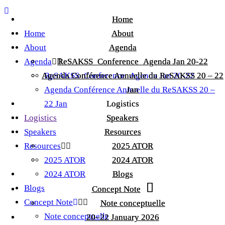
Home
Home
Home
About
About
About
Agenda
Agenda
Agenda
ReSAKSS_Conference_Agenda Jan 20-22
ReSAKSS_Conference_Agenda Jan 20-22
Agenda Conférence Annuelle du ReSAKSS 20 – 22
Agenda Conférence Annuelle du ReSAKSS 20 – 22
ReSAKSS_Conference_Agenda Jan 20-22
Agenda Conférence Annuelle du ReSAKSS 20 –
Jan
Jan
22 Jan
Logistics
Logistics
Logistics
Speakers
Speakers
Speakers
Resources
Resources
Resources
2025 ATOR
2025 ATOR
2025 ATOR
2024 ATOR
2024 ATOR
2024 ATOR
Blogs
Blogs
Blogs
Concept Note
Concept Note
Concept Note
Note conceptuelle
Note conceptuelle
Note conceptuelle
20–22 January 2026
20–22 January 2026