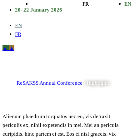
FR
FR
EN
EN
20–22 January 2026
EN
FR
Highlights
ReSAKSS Annual Conference
/
Highlights
Alienum phaedrum torquatos nec eu, vis detraxit
periculis ex, nihil expetendis in mei. Mei an pericula
euripidis, hinc partem ei est. Eos ei nisl graecis, vix