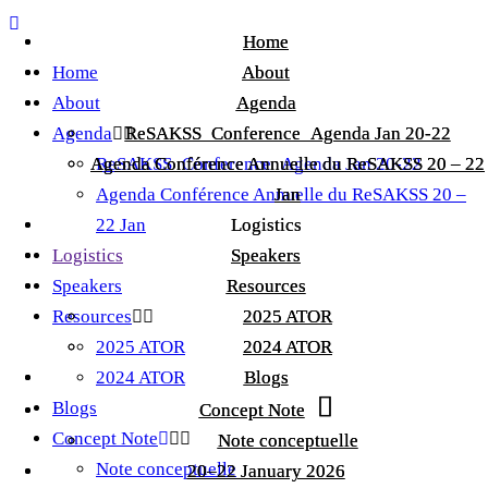
Home
Home
Home
About
About
About
Agenda
Agenda
Agenda
ReSAKSS_Conference_Agenda Jan 20-22
ReSAKSS_Conference_Agenda Jan 20-22
Agenda Conférence Annuelle du ReSAKSS 20 – 22
Agenda Conférence Annuelle du ReSAKSS 20 – 22
ReSAKSS_Conference_Agenda Jan 20-22
Agenda Conférence Annuelle du ReSAKSS 20 –
Jan
Jan
22 Jan
Logistics
Logistics
Logistics
Speakers
Speakers
Speakers
Resources
Resources
Resources
2025 ATOR
2025 ATOR
2025 ATOR
2024 ATOR
2024 ATOR
2024 ATOR
Blogs
Blogs
Blogs
Concept Note
Concept Note
Concept Note
Note conceptuelle
Note conceptuelle
Note conceptuelle
20–22 January 2026
20–22 January 2026