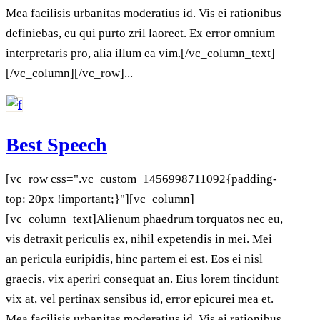
Mea facilisis urbanitas moderatius id. Vis ei rationibus
definiebas, eu qui purto zril laoreet. Ex error omnium
interpretaris pro, alia illum ea vim.[/vc_column_text]
[/vc_column][/vc_row]...
Best Speech
[vc_row css=".vc_custom_1456998711092{padding-
top: 20px !important;}"][vc_column]
[vc_column_text]Alienum phaedrum torquatos nec eu,
vis detraxit periculis ex, nihil expetendis in mei. Mei
an pericula euripidis, hinc partem ei est. Eos ei nisl
graecis, vix aperiri consequat an. Eius lorem tincidunt
vix at, vel pertinax sensibus id, error epicurei mea et.
Mea facilisis urbanitas moderatius id. Vis ei rationibus