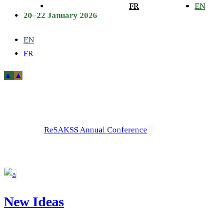
FR
FR
EN
EN
20–22 January 2026
EN
FR
Archive
ReSAKSS Annual Conference
/
New Ideas