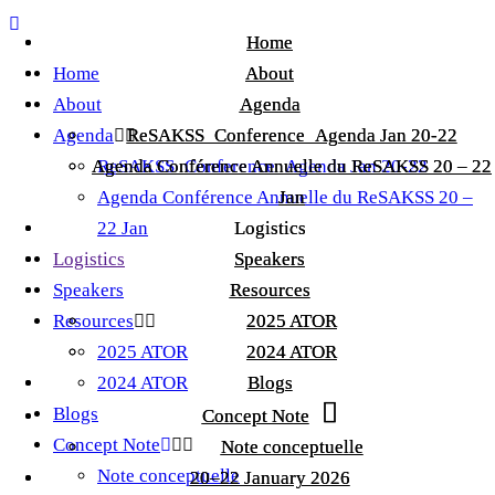
Home
Home
Home
About
About
About
Agenda
Agenda
Agenda
ReSAKSS_Conference_Agenda Jan 20-22
ReSAKSS_Conference_Agenda Jan 20-22
Agenda Conférence Annuelle du ReSAKSS 20 – 22
Agenda Conférence Annuelle du ReSAKSS 20 – 22
ReSAKSS_Conference_Agenda Jan 20-22
Agenda Conférence Annuelle du ReSAKSS 20 –
Jan
Jan
22 Jan
Logistics
Logistics
Logistics
Speakers
Speakers
Speakers
Resources
Resources
Resources
2025 ATOR
2025 ATOR
2025 ATOR
2024 ATOR
2024 ATOR
2024 ATOR
Blogs
Blogs
Blogs
Concept Note
Concept Note
Concept Note
Note conceptuelle
Note conceptuelle
Note conceptuelle
20–22 January 2026
20–22 January 2026